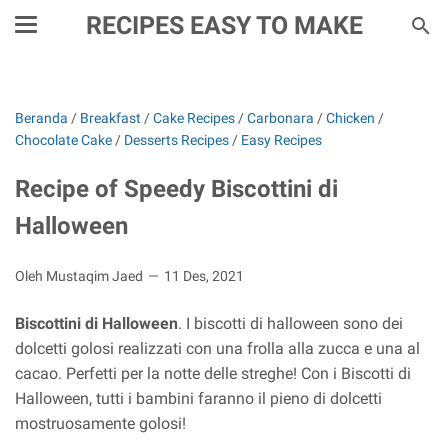
RECIPES EASY TO MAKE
Beranda
/
Breakfast
/
Cake Recipes
/
Carbonara
/
Chicken
/
Chocolate Cake
/
Desserts Recipes
/
Easy Recipes
Recipe of Speedy Biscottini di
Halloween
Oleh Mustaqim Jaed
11 Des, 2021
Biscottini di Halloween
. I biscotti di halloween sono dei
dolcetti golosi realizzati con una frolla alla zucca e una al
cacao. Perfetti per la notte delle streghe! Con i Biscotti di
Halloween, tutti i bambini faranno il pieno di dolcetti
mostruosamente golosi!