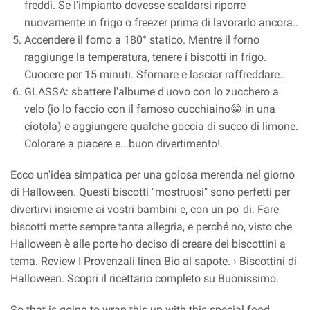
freddi. Se l'impianto dovesse scaldarsi riporre
nuovamente in frigo o freezer prima di lavorarlo ancora..
Accendere il forno a 180° statico. Mentre il forno
raggiunge la temperatura, tenere i biscotti in frigo.
Cuocere per 15 minuti. Sfornare e lasciar raffreddare..
GLASSA: sbattere l'albume d'uovo con lo zucchero a
velo (io lo faccio con il famoso cucchiaino😁 in una
ciotola) e aggiungere qualche goccia di succo di limone.
Colorare a piacere e...buon divertimento!.
Ecco un'idea simpatica per una golosa merenda nel giorno
di Halloween. Questi biscotti "mostruosi" sono perfetti per
divertirvi insieme ai vostri bambini e, con un po' di. Fare
biscotti mette sempre tanta allegria, e perché no, visto che
Halloween è alle porte ho deciso di creare dei biscottini a
tema. Review I Provenzali linea Bio al sapote. › Biscottini di
Halloween. Scopri il ricettario completo su Buonissimo.
So that is going to wrap this up with this special food