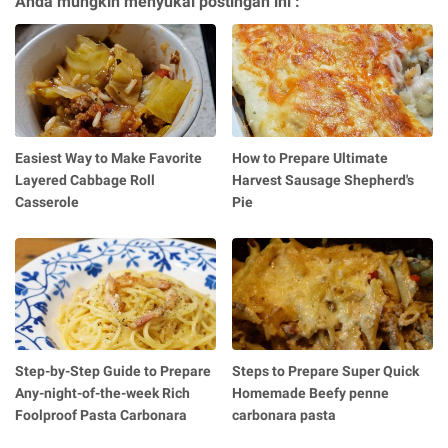
Anda mungkin menyukai postingan ini :
Easiest Way to Make Favorite
How to Prepare Ultimate
Layered Cabbage Roll
Harvest Sausage Shepherd's
Casserole
Pie
Step-by-Step Guide to Prepare
Steps to Prepare Super Quick
Any-night-of-the-week Rich
Homemade Beefy penne
Foolproof Pasta Carbonara
carbonara pasta