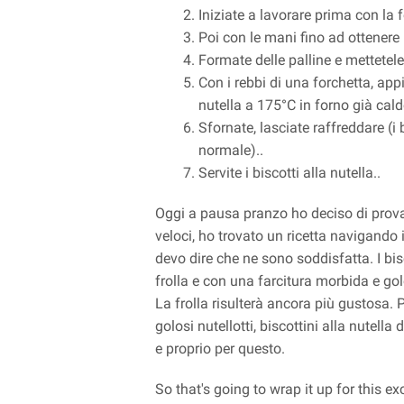
Iniziate a lavorare prima con la f
Poi con le mani fino ad ottenere
Formate delle palline e mettetele
Con i rebbi di una forchetta, appia
nutella a 175°C in forno già cald
Sfornate, lasciate raffreddare (i
normale)..
Servite i biscotti alla nutella..
Oggi a pausa pranzo ho deciso di prova
veloci, ho trovato un ricetta navigando i
devo dire che ne sono soddisfatta. I bisc
frolla e con una farcitura morbida e go
La frolla risulterà ancora più gustosa. 
golosi nutellotti, biscottini alla nutell
e proprio per questo.
So that's going to wrap it up for this ex