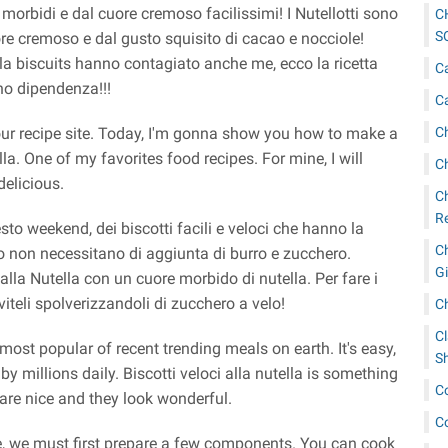
la morbidi e dal cuore cremoso facilissimi! I Nutellotti sono
C
S
uore cremoso e dal gusto squisito di cacao e nocciole!
tella biscuits hanno contagiato anche me, ecco la ricetta
C
ano dipendenza!!!
C
C
 our recipe site. Today, I'm gonna show you how to make a
ella. One of my favorites food recipes. For mine, I will
C
delicious.
C
R
to weekend, dei biscotti facili e veloci che hanno la
C
o non necessitano di aggiunta di burro e zucchero.
G
i alla Nutella con un cuore morbido di nutella. Per fare i
rviteli spolverizzandoli di zucchero a velo!
C
Cl
e most popular of recent trending meals on earth. It's easy,
Sh
ed by millions daily. Biscotti veloci alla nutella is something
C
are nice and they look wonderful.
C
ipe, we must first prepare a few components. You can cook