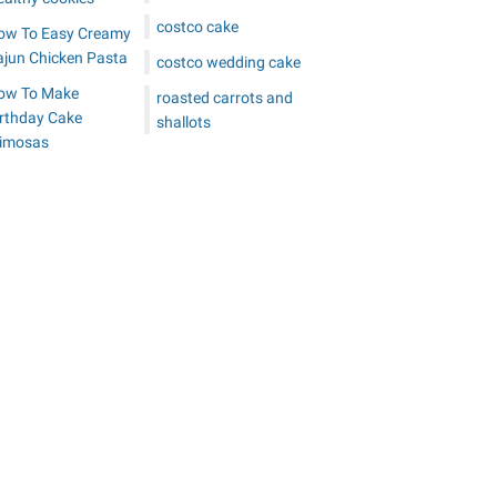
costco cake
ow To Easy Creamy
ajun Chicken Pasta
costco wedding cake
ow To Make
roasted carrots and
irthday Cake
shallots
imosas