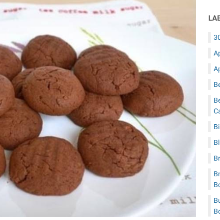
LA
3
A
A
B
B
C
B
B
B
Br
B
Bu
B