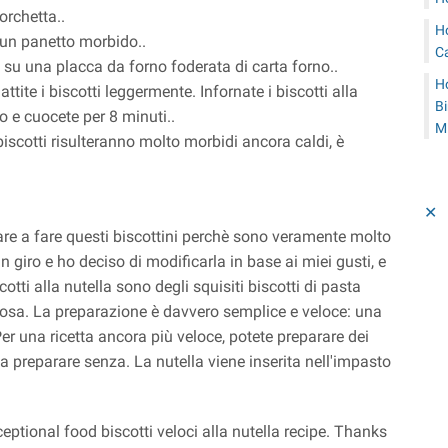
orchetta..
H
 un panetto morbido..
C
 su una placca da forno foderata di carta forno..
H
ttite i biscotti leggermente. Infornate i biscotti alla
B
o e cuocete per 8 minuti..
M
 biscotti risulteranno molto morbidi ancora caldi, è
✕
re a fare questi biscottini perchè sono veramente molto
n giro e ho deciso di modificarla in base ai miei gusti, e
otti alla nutella sono degli squisiti biscotti di pasta
losa. La preparazione è davvero semplice e veloce: una
Per una ricetta ancora più veloce, potete preparare dei
a da preparare senza. La nutella viene inserita nell'impasto
ceptional food biscotti veloci alla nutella recipe. Thanks