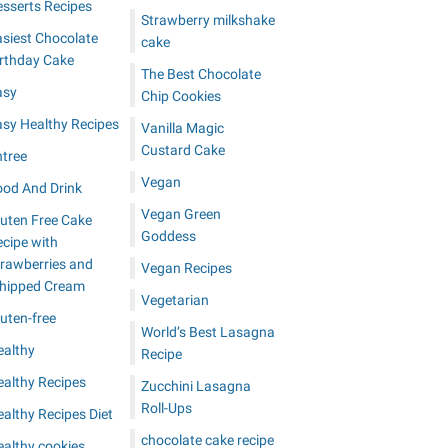
esserts Recipes
Strawberry milkshake
asiest Chocolate
cake
irthday Cake
The Best Chocolate
asy
Chip Cookies
asy Healthy Recipes
Vanilla Magic
Custard Cake
ntree
Vegan
ood And Drink
Vegan Green
luten Free Cake
Goddess
cipe with
trawberries and
Vegan Recipes
hipped Cream
Vegetarian
uten-free
World’s Best Lasagna
ealthy
Recipe
ealthy Recipes
Zucchini Lasagna
Roll-Ups
althy Recipes Diet
chocolate cake recipe
ealthy cookies