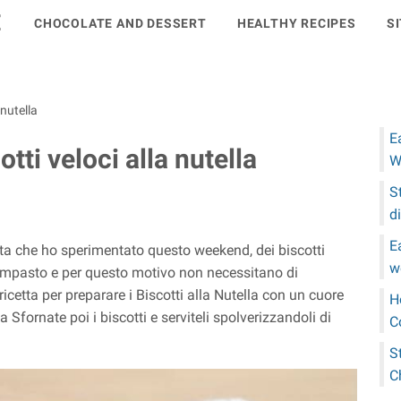
E
CHOCOLATE AND DESSERT
HEALTHY RECIPES
S
 nutella
E
tti veloci alla nutella
W
S
d
E
etta che ho sperimentato questo weekend, dei biscotti
w
ll'impasto e per questo motivo non necessitano di
ricetta per preparare i Biscotti alla Nutella con un cuore
H
la Sfornate poi i biscotti e serviteli spolverizzandoli di
C
S
C