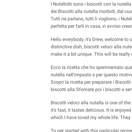
I Nutellotti sono i biscotti con la nutel
dei Biscotti alla nutella morbidi, dal c
Tutti ne parlano, tutti li vogliono, i Nu
perfetta per farli in casa, vi avviso cre
Hello everybody, it's Drew, welcome to
distinctive dish, biscotti veloci alla nut
make it a bit unique. This will be really 
Ecco la ricetta che ho sperimentato ques
nutella nell'impasto e per questo motiv
Scopri la ricetta per preparare i Biscott
biscotti alla Sfornate poi i biscotti e se
Biscotti veloci alla nutella is one of th
it's fast, it tastes delicious. It is enjoy
which I have loved my whole life. They 
To get started with this particular rec