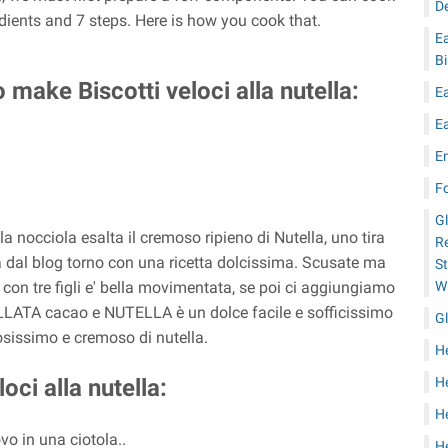
D
redients and 7 steps. Here is how you cook that.
E
B
make Biscotti veloci alla nutella:
E
E
E
F
G
la nocciola esalta il cremoso ripieno di Nutella, uno tira
Re
a dal blog torno con una ricetta dolcissima. Scusate ma
S
W
 con tre figli e' bella movimentata, se poi ci aggiungiamo
ELLATA cacao e NUTELLA è un dolce facile e sofficissimo
Gl
osissimo e cremoso di nutella.
H
H
oci alla nutella:
He
ovo in una ciotola..
H