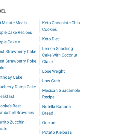
BEL
0 Minute Meals
Keto Chocolate Chip
Cookies
pple Cake Recipes
Keto Diet
pple Cake V
Lemon Snacking
est Strawberry Cake
Cake With Coconut
est Strawberry Poke
Glaze
ake
Lose Weight
irthday Cake
Low Crab
lueberry Dump Cake
Mexican Guacamole
reakfast
Recipe
ooke's Best
Nutella Banana
ombshell Brownies
Bread
rrito Zucchini
One pot
oats
Potato Kielbasa