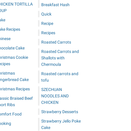
HICKEN TORTILLA
Breakfast Hash
OUP
Quick
ake
Recipe
ake Recipes
Recipes
hinese
Roasted Carrots
hocolate Cake
Roasted Carrots and
hristmas Cookie
Shallots with
ecipes
Chermoula
hristmas
Roasted carrots and
ingerbread Cake
tofu
hristmas Recipes
SZECHUAN
NOODLES AND
assic Braised Beef
CHICKEN
ort Ribs
Strawberry Desserts
omfort Food
Strawberry Jello Poke
ooking
Cake