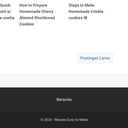
 Quick
How to Prepare
Steps to Make
tti ai
Homemade Cherry
Homemade Crinkle
 e uvetta
Almond Shortbread
cookies 🍪
Cookies
Postingan Lama
Beranda
© 2020 -
Recipes Easy to Make