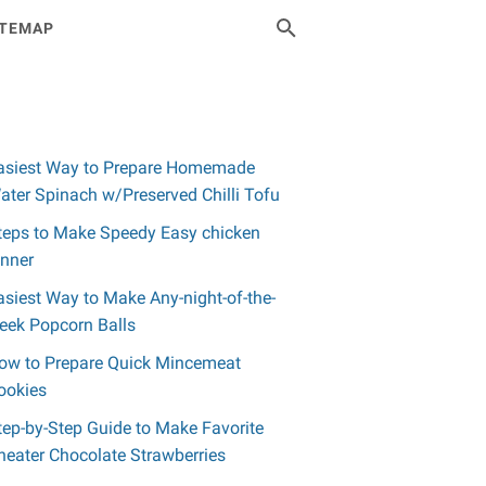
ITEMAP
asiest Way to Prepare Homemade
ater Spinach w/Preserved Chilli Tofu
teps to Make Speedy Easy chicken
inner
asiest Way to Make Any-night-of-the-
eek Popcorn Balls
ow to Prepare Quick Mincemeat
ookies
tep-by-Step Guide to Make Favorite
heater Chocolate Strawberries