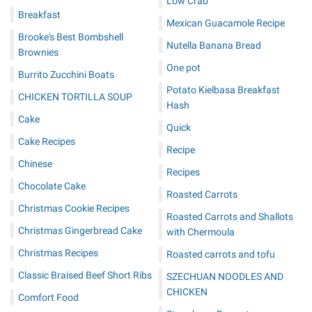
Low Crab
Breakfast
Mexican Guacamole Recipe
Brooke's Best Bombshell
Nutella Banana Bread
Brownies
One pot
Burrito Zucchini Boats
Potato Kielbasa Breakfast
CHICKEN TORTILLA SOUP
Hash
Cake
Quick
Cake Recipes
Recipe
Chinese
Recipes
Chocolate Cake
Roasted Carrots
Christmas Cookie Recipes
Roasted Carrots and Shallots
Christmas Gingerbread Cake
with Chermoula
Christmas Recipes
Roasted carrots and tofu
Classic Braised Beef Short Ribs
SZECHUAN NOODLES AND
CHICKEN
Comfort Food