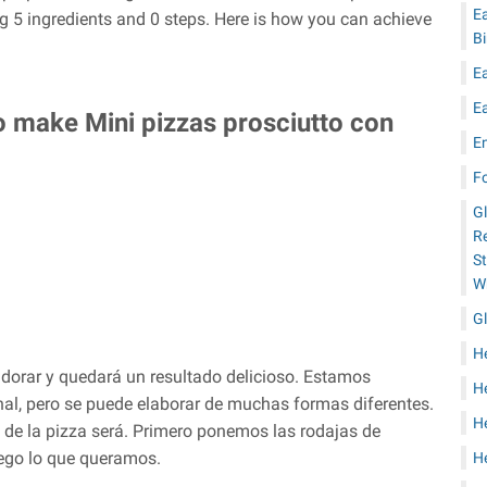
E
g 5 ingredients and 0 steps. Here is how you can achieve
B
E
E
o make Mini pizzas prosciutto con
E
F
G
Re
S
W
Gl
H
dorar y quedará un resultado delicioso. Estamos
H
al, pero se puede elaborar de muchas formas diferentes.
He
e de la pizza será. Primero ponemos las rodajas de
uego lo que queramos.
H