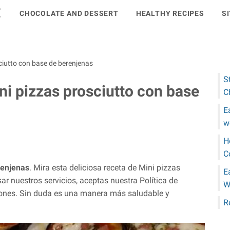
E
CHOCOLATE AND DESSERT
HEALTHY RECIPES
S
ciutto con base de berenjenas
S
ni pizzas prosciutto con base
C
E
w
H
C
renjenas
. Mira esta deliciosa receta de Mini pizzas
E
ar nuestros servicios, aceptas nuestra Política de
W
iones. Sin duda es una manera más saludable y
R