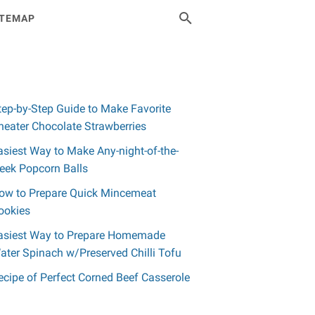
ITEMAP
tep-by-Step Guide to Make Favorite
heater Chocolate Strawberries
asiest Way to Make Any-night-of-the-
eek Popcorn Balls
ow to Prepare Quick Mincemeat
ookies
asiest Way to Prepare Homemade
ater Spinach w/Preserved Chilli Tofu
ecipe of Perfect Corned Beef Casserole