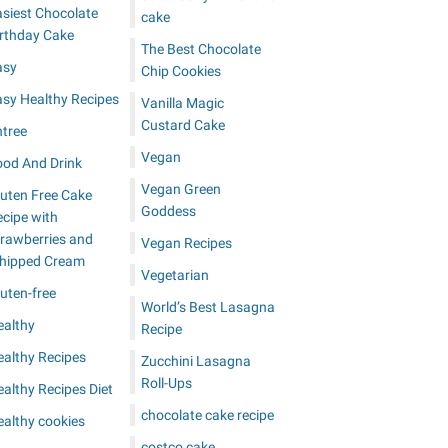
asiest Chocolate
cake
irthday Cake
The Best Chocolate
asy
Chip Cookies
asy Healthy Recipes
Vanilla Magic
Custard Cake
ntree
Vegan
ood And Drink
Vegan Green
luten Free Cake
Goddess
cipe with
trawberries and
Vegan Recipes
hipped Cream
Vegetarian
uten-free
World’s Best Lasagna
ealthy
Recipe
ealthy Recipes
Zucchini Lasagna
Roll-Ups
althy Recipes Diet
chocolate cake recipe
ealthy cookies
costco cake