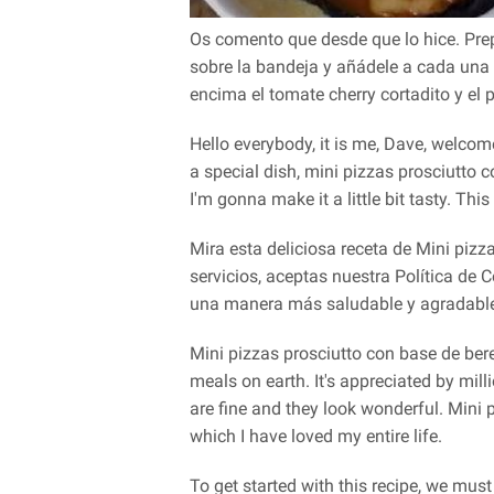
Os comento que desde que lo hice. Prep
sobre la bandeja y añádele a cada una 
encima el tomate cherry cortadito y el
Hello everybody, it is me, Dave, welcom
a special dish, mini pizzas prosciutto 
I'm gonna make it a little bit tasty. This 
Mira esta deliciosa receta de Mini pizz
servicios, aceptas nuestra Política de
una manera más saludable y agradable
Mini pizzas prosciutto con base de bere
meals on earth. It's appreciated by million
are fine and they look wonderful. Mini
which I have loved my entire life.
To get started with this recipe, we mus