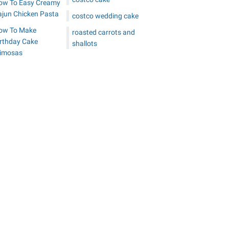
ow To Easy Creamy
ajun Chicken Pasta
costco wedding cake
ow To Make
roasted carrots and
irthday Cake
shallots
imosas