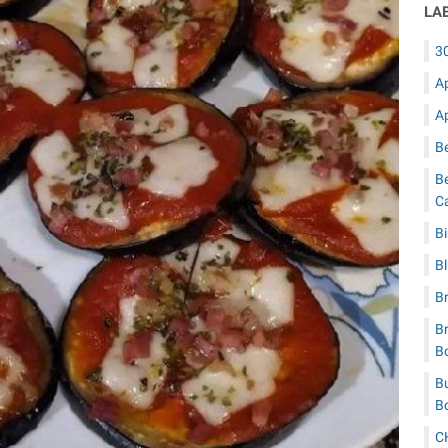
LA
3
A
A
B
B
C
B
B
B
Br
B
Bu
B
C