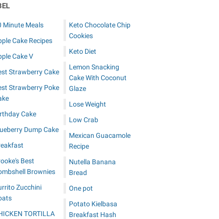
BEL
0 Minute Meals
Keto Chocolate Chip
Cookies
pple Cake Recipes
Keto Diet
pple Cake V
Lemon Snacking
est Strawberry Cake
Cake With Coconut
est Strawberry Poke
Glaze
ake
Lose Weight
irthday Cake
Low Crab
lueberry Dump Cake
Mexican Guacamole
reakfast
Recipe
ooke's Best
Nutella Banana
ombshell Brownies
Bread
rrito Zucchini
One pot
oats
Potato Kielbasa
HICKEN TORTILLA
Breakfast Hash