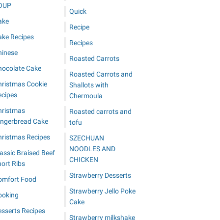
OUP
Quick
ake
Recipe
ake Recipes
Recipes
hinese
Roasted Carrots
hocolate Cake
Roasted Carrots and
hristmas Cookie
Shallots with
ecipes
Chermoula
hristmas
Roasted carrots and
ingerbread Cake
tofu
hristmas Recipes
SZECHUAN
NOODLES AND
assic Braised Beef
CHICKEN
ort Ribs
Strawberry Desserts
omfort Food
Strawberry Jello Poke
ooking
Cake
esserts Recipes
Strawberry milkshake