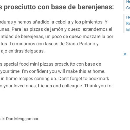
H
s prosciutto con base de berenjenas:
C
H
duras y hemos añadido la cebolla y los pimientos. Y
B
itunas. Para las pizzas de jamón y queso: extendemos el
M
cantidad de berenjenas, un poco de queso mozzarella por
itos. Terminamos con lascas de Grana Padano y
 ajo en tiras delgadas.
✕
his special food mini pizzas prosciutto con base de
your time. I'm confident you will make this at home.
 in home recipes coming up. Don't forget to bookmark
 to your loved ones, friends and colleague. Thank you for
ulis Dan Menggambar.